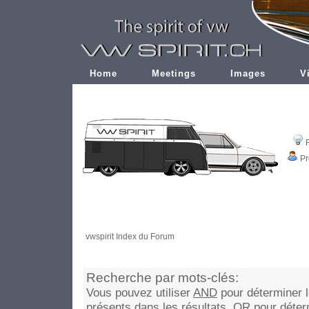
Home
Meetings
Images
V
Pr
vwspirit Index du Forum
Recherche par mots-clés:
Vous pouvez utiliser
AND
pour déterminer l
présents dans les résultats,
OR
pour déter