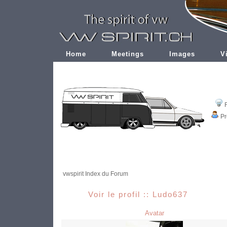
Home
Meetings
Images
V
Pr
vwspirit Index du Forum
Voir le profil :: Ludo637
Avatar