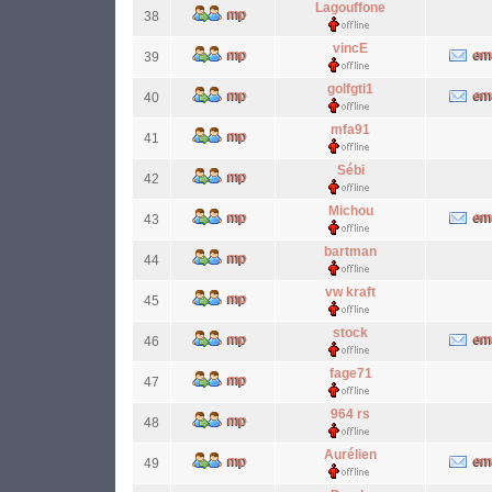
Lagouffone
38
vincE
39
golfgti1
40
mfa91
41
Sébi
42
Michou
43
bartman
44
vw kraft
45
stock
46
fage71
47
964 rs
48
Aurélien
49