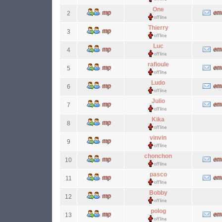
One
2
Thierry
3
Luc
4
rafioule
5
Ludo
6
Julio
7
Kika
8
vinvin
9
chonchon
10
pasco
11
Bobby
12
polog
13