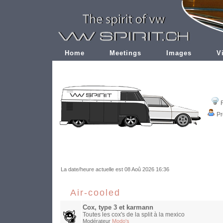
Home
Meetings
Images
V
Pr
La date/heure actuelle est 08 Aoû 2026 16:36
Air-cooled
Cox, type 3 et karmann
Toutes les cox's de la split à la mexico
Modérateur
Modo's