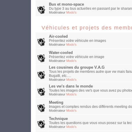
Bus et mono-space
Du type 3 au bus actuelles en passant par le sharan
Modérateur
Modo's
Véhicules et projets des memb
Air-cooled
Présentez votre véhicule en images
Modérateur
Modo's
Water-cooled
Présentez votre véhicule en image
Modérateur
Modo's
Les cousines du groupe V.A.G
Tous les projets de membres autre que vw mais faisa
Bugatti, etc.....
Modérateur
Modo's
Les vw's dans le monde
Toutes les images des vw's que vous avez pu photog
Modérateur
Modo's
Meeting
Images et comptes rendus des différents meeting do
Modérateur
Modo's
Technique
Toutes les questions que vous vous posez sur la te
Modérateur
Modo's