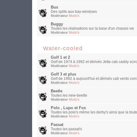
Bus
Des splits aux bay-windows
Modérateur
Modo's
Buggy
Toutes les réalisations sur la base d'un chassis vw
Modérateur
Modo's
Water-cooled
Golf 1 et 2
Golf de 1974 à 1992 et dérivés Jetta cab caddy sciro
Modérateur
Modo's
Golf 3 et plus
Golf de 1992 à aujourd'hui et dérivés cab vento corra
Modérateur
Modo's
Beetle
Toutes les new-beetle
Modérateur
Modo's
Polo , Lupo et Fox
Toutes les polo's même les derby's ainsi que la toute
Modérateur
Modo's
Passat
Toutes les passat's
Modérateur
Modo's