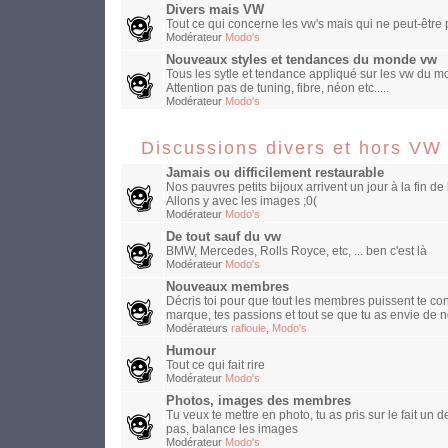
Divers mais VW
Tout ce qui concerne les vw's mais qui ne peut-être
Modérateur
Modo's
Nouveaux styles et tendances du monde vw
Tous les sytle et tendance appliqué sur les vw du mo
Attention pas de tuning, fibre, néon etc.....
Modérateur
Modo's
Discussions divers et hors VW
Jamais ou difficilement restaurable
Nos pauvres petits bijoux arrivent un jour à la fin de 
Allons y avec les images ;0(
Modérateur
Modo's
De tout sauf du vw
BMW, Mercedes, Rolls Royce, etc, ... ben c'est là
Modérateur
Modo's
Nouveaux membres
Décris toi pour que tout les membres puissent te con
marque, tes passions et tout se que tu as envie de n
Modérateurs
rafioule
,
Modo's
Humour
Tout ce qui fait rire
Modérateur
Modo's
Photos, images des membres
Tu veux te mettre en photo, tu as pris sur le fait un
pas, balance les images
Modérateur
Modo's