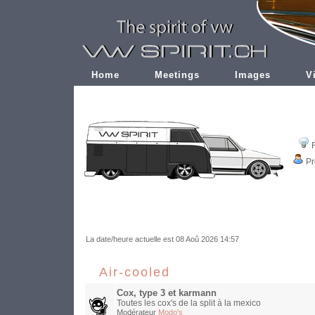
Home
Meetings
Images
V
Pr
La date/heure actuelle est 08 Aoû 2026 14:57
Air-cooled
Cox, type 3 et karmann
Toutes les cox's de la split à la mexico
Modérateur
Modo's