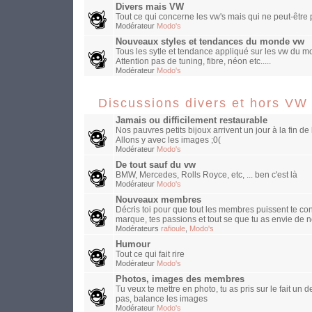
Divers mais VW
Tout ce qui concerne les vw's mais qui ne peut-être
Modérateur
Modo's
Nouveaux styles et tendances du monde vw
Tous les sytle et tendance appliqué sur les vw du mo
Attention pas de tuning, fibre, néon etc.....
Modérateur
Modo's
Discussions divers et hors VW
Jamais ou difficilement restaurable
Nos pauvres petits bijoux arrivent un jour à la fin de 
Allons y avec les images ;0(
Modérateur
Modo's
De tout sauf du vw
BMW, Mercedes, Rolls Royce, etc, ... ben c'est là
Modérateur
Modo's
Nouveaux membres
Décris toi pour que tout les membres puissent te con
marque, tes passions et tout se que tu as envie de n
Modérateurs
rafioule
,
Modo's
Humour
Tout ce qui fait rire
Modérateur
Modo's
Photos, images des membres
Tu veux te mettre en photo, tu as pris sur le fait un
pas, balance les images
Modérateur
Modo's