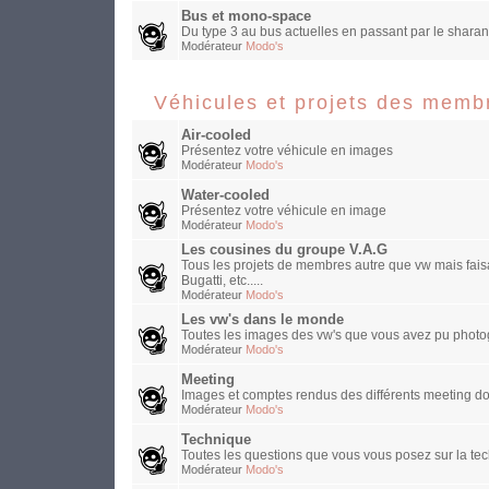
Bus et mono-space
Du type 3 au bus actuelles en passant par le sharan
Modérateur
Modo's
Véhicules et projets des memb
Air-cooled
Présentez votre véhicule en images
Modérateur
Modo's
Water-cooled
Présentez votre véhicule en image
Modérateur
Modo's
Les cousines du groupe V.A.G
Tous les projets de membres autre que vw mais faisa
Bugatti, etc.....
Modérateur
Modo's
Les vw's dans le monde
Toutes les images des vw's que vous avez pu photog
Modérateur
Modo's
Meeting
Images et comptes rendus des différents meeting do
Modérateur
Modo's
Technique
Toutes les questions que vous vous posez sur la te
Modérateur
Modo's