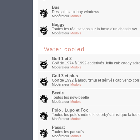
Bus
Des splits aux bay-windows
Modérateur
Modo's
Buggy
Toutes les réalisations sur la base d'un chassis vw
Modérateur
Modo's
Water-cooled
Golf 1 et 2
Golf de 1974 à 1992 et dérivés Jetta cab caddy sciro
Modérateur
Modo's
Golf 3 et plus
Golf de 1992 à aujourd'hui et dérivés cab vento corra
Modérateur
Modo's
Beetle
Toutes les new-beetle
Modérateur
Modo's
Polo , Lupo et Fox
Toutes les polo's même les derby's ainsi que la toute
Modérateur
Modo's
Passat
Toutes les passat's
Modérateur
Modo's