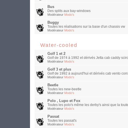
Bus
Des splits aux bay-windows
Modérateur
Modo's
Buggy
Toutes les réalisations sur la base d'un chassis vw
Modérateur
Modo's
Water-cooled
Golf 1 et 2
Golf de 1974 à 1992 et dérivés Jetta cab caddy sciro
Modérateur
Modo's
Golf 3 et plus
Golf de 1992 à aujourd'hui et dérivés cab vento corra
Modérateur
Modo's
Beetle
Toutes les new-beetle
Modérateur
Modo's
Polo , Lupo et Fox
Toutes les polo's même les derby's ainsi que la toute
Modérateur
Modo's
Passat
Toutes les passat's
Modérateur
Modo's