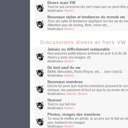
Divers mais VW
Tout ce qui concerne les vw's mais qui ne peut-être
Modérateur
Modo's
Nouveaux styles et tendances du monde vw
Tous les sytle et tendance appliqué sur les vw du mo
Attention pas de tuning, fibre, néon etc.....
Modérateur
Modo's
Discussions divers et hors VW
Jamais ou difficilement restaurable
Nos pauvres petits bijoux arrivent un jour à la fin de 
Allons y avec les images ;0(
Modérateur
Modo's
De tout sauf du vw
BMW, Mercedes, Rolls Royce, etc, ... ben c'est là
Modérateur
Modo's
Nouveaux membres
Décris toi pour que tout les membres puissent te con
marque, tes passions et tout se que tu as envie de n
Modérateurs
rafioule
,
Modo's
Humour
Tout ce qui fait rire
Modérateur
Modo's
Photos, images des membres
Tu veux te mettre en photo, tu as pris sur le fait un
pas, balance les images
Modérateur
Modo's