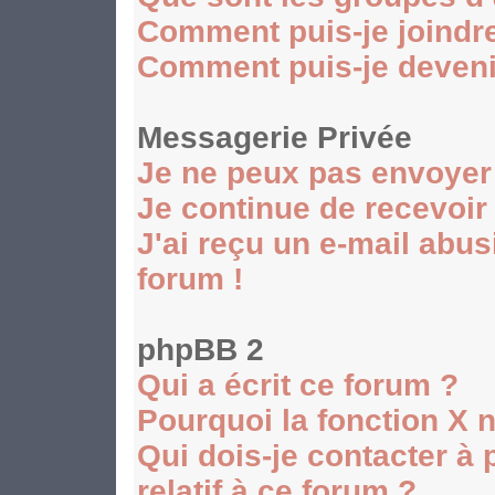
Comment puis-je joindre
Comment puis-je devenir
Messagerie Privée
Je ne peux pas envoyer
Je continue de recevoir
J'ai reçu un e-mail abu
forum !
phpBB 2
Qui a écrit ce forum ?
Pourquoi la fonction X n
Qui dois-je contacter à
relatif à ce forum ?