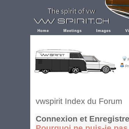
Home
Meetings
Images
V
Pr
vwspirit Index du Forum
Connexion et Enregistr
Pourquoi ne puis-je pa