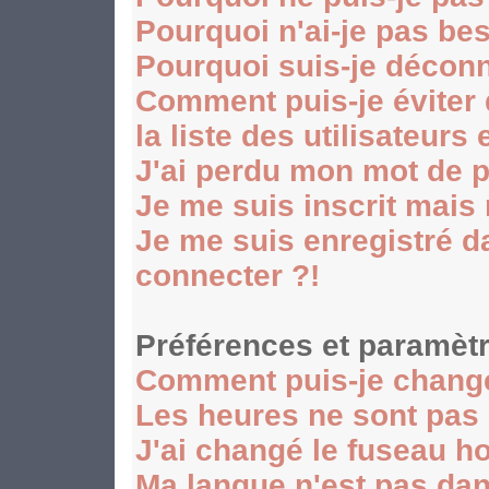
Pourquoi n'ai-je pas be
Pourquoi suis-je décon
Comment puis-je éviter
la liste des utilisateurs 
J'ai perdu mon mot de p
Je me suis inscrit mais
Je me suis enregistré d
connecter ?!
Préférences et paramètr
Comment puis-je chang
Les heures ne sont pas 
J'ai changé le fuseau hor
Ma langue n'est pas dans