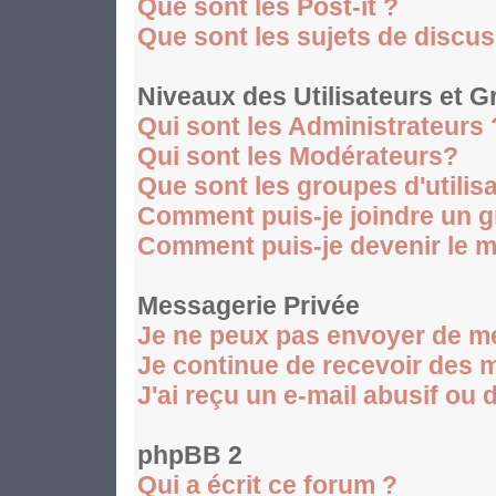
Que sont les Post-it ?
Que sont les sujets de discus
Niveaux des Utilisateurs et 
Qui sont les Administrateurs 
Qui sont les Modérateurs?
Que sont les groupes d'utilis
Comment puis-je joindre un gr
Comment puis-je devenir le mo
Messagerie Privée
Je ne peux pas envoyer de m
Je continue de recevoir des 
J'ai reçu un e-mail abusif ou
phpBB 2
Qui a écrit ce forum ?