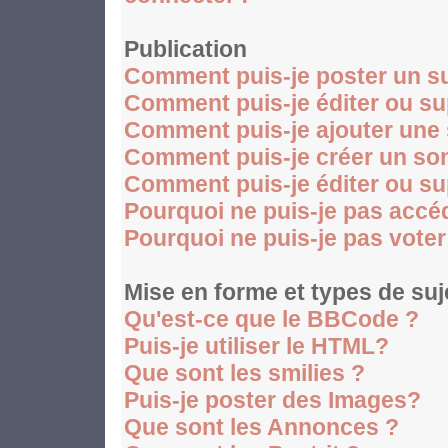
Publication
Comment puis-je poster un su
Comment puis-je éditer ou s
Comment puis-je ajouter une
Comment puis-je créer un so
Comment puis-je éditer ou s
Pourquoi ne puis-je pas accé
Pourquoi ne puis-je pas vote
Mise en forme et types de suj
Qu'est-ce que le BBCode ?
Puis-je utiliser le HTML?
Que sont les smilies ?
Puis-je poster des Images?
Que sont les Annonces ?