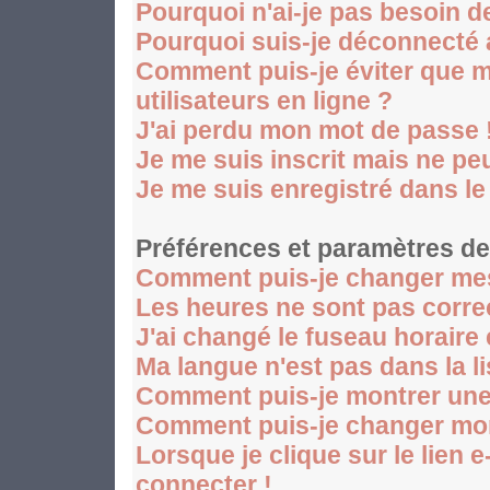
Pourquoi n'ai-je pas besoin d
Pourquoi suis-je déconnecté
Comment puis-je éviter que mo
utilisateurs en ligne ?
J'ai perdu mon mot de passe 
Je me suis inscrit mais ne p
Je me suis enregistré dans l
Préférences et paramètres des
Comment puis-je changer mes
Les heures ne sont pas corre
J'ai changé le fuseau horaire 
Ma langue n'est pas dans la li
Comment puis-je montrer une
Comment puis-je changer mo
Lorsque je clique sur le lien 
connecter !